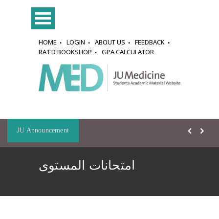
HOME
LOGIN
ABOUT US
FEEDBACK
RA'ED BOOKSHOP
GPA CALCULATOR
JU Announcement
امتحانات المستوى